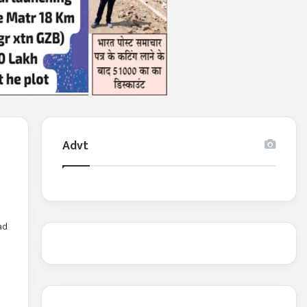
Advt
ad