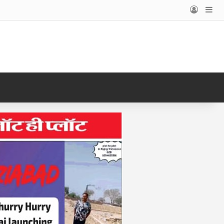
Log In
Si