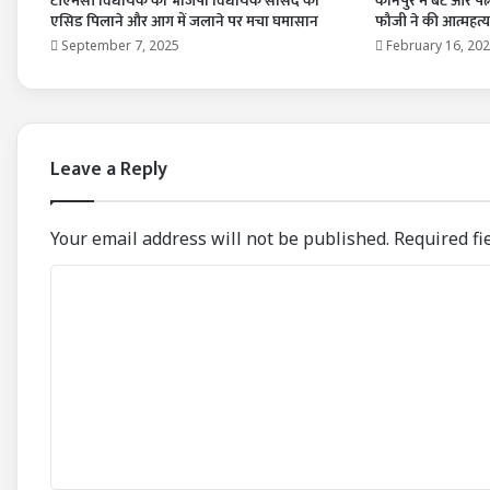
टीएमसी विधायक का भाजपा विधायक सांसद को
कानपुर में बेटे और पत
एसिड पिलाने और आग में जलाने पर मचा घमासान
फौजी ने की आत्महत्या
September 7, 2025
February 16, 20
Leave a Reply
Your email address will not be published.
Required fi
C
o
m
m
e
n
t