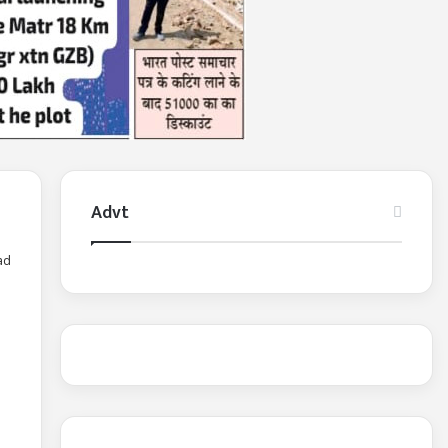
Advt
ad