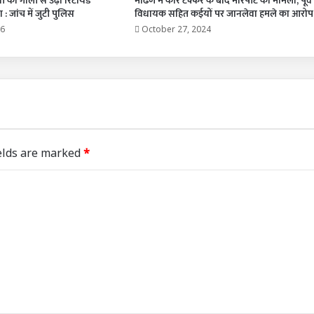
्नी को गोली से उढ़ा रिटायर्ड
मांढण में कार टक्कर के बाद मारपीट का मामला, पूर्व
 : जांच में जुटी पुलिस
विधायक सहित कईयों पर जानलेवा हमले का आरोप 
26
October 27, 2024
elds are marked
*