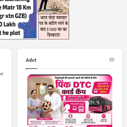
Advt
ad