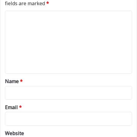
fields are marked
*
C
o
m
m
e
n
t
*
Name
*
Email
*
Website