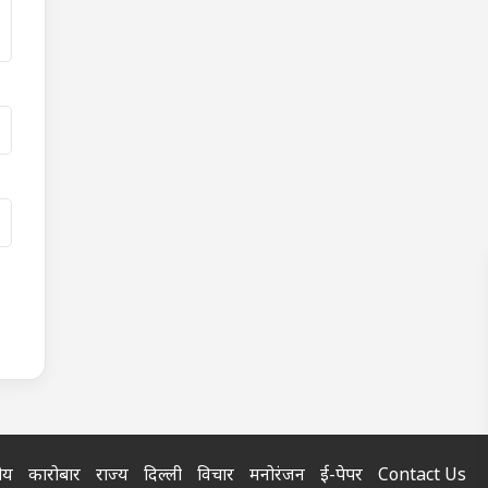
रीय
कारोबार
राज्य
दिल्ली
विचार
मनोरंजन
ई-पेपर
Contact Us