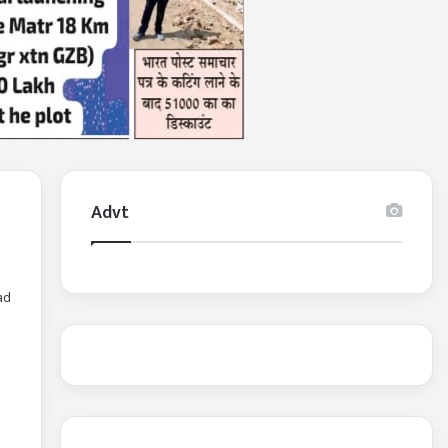
Advt
ad