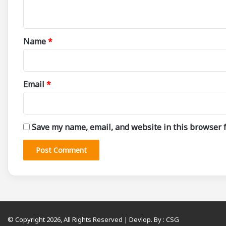
n
t
*
Name
*
Email
*
Save my name, email, and website in this browser f
© Copyright 2026, All Rights Reserved | Devlop. By :
CSG