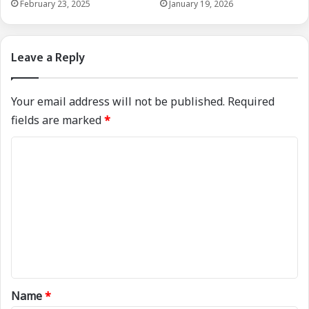
February 23, 2025
January 19, 2026
Leave a Reply
Your email address will not be published.
Required
fields are marked
*
C
o
m
m
e
n
t
*
Name
*