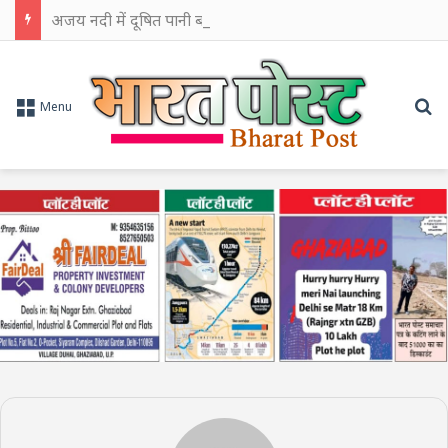
अजय नदी में दूषित पानी बहाने का आरोप, चुरूलिया में भाजपा का हल्लाबोल
Se
Menu