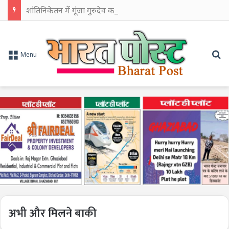
शांतिनिकेतन में गूंजा गुरुदेव का स्मरण, ‘बाइशे श्रावण’ पर वैतालिक से शुरू हुआ श्रद्धांजलि का सिलसिला
Se
Menu
अभी और मिलने बाकी