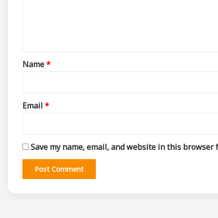
m
e
n
t
*
Name
*
Email
*
Save my name, email, and website in this browser f