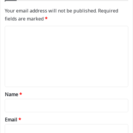
Your email address will not be published.
Required
fields are marked
*
C
o
m
m
e
n
t
*
Name
*
Email
*