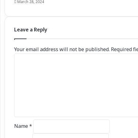
March 28, 2024
Leave a Reply
Your email address will not be published.
Required fi
C
o
m
m
e
n
t
*
Name
*