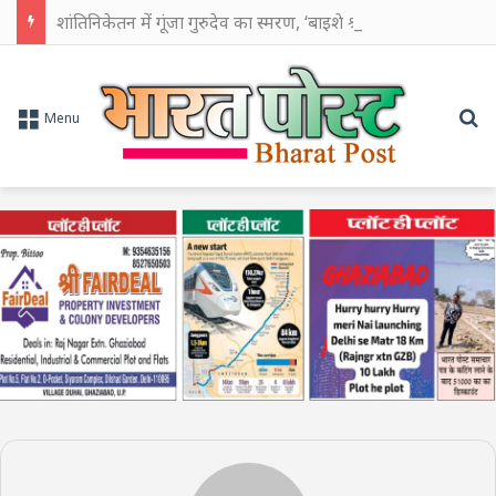
शांतिनिकेतन में गूंजा गुरुदेव का स्मरण, ‘बाइशे श्रावण’ पर वैतालिक से शुरू हुआ श्रद्धांजलि का सिलसिला
Se
Menu