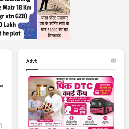
Advt
ad
की