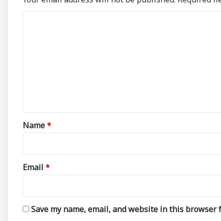
C
o
m
m
e
n
t
*
Name
*
Email
*
Save my name, email, and website in this browser f