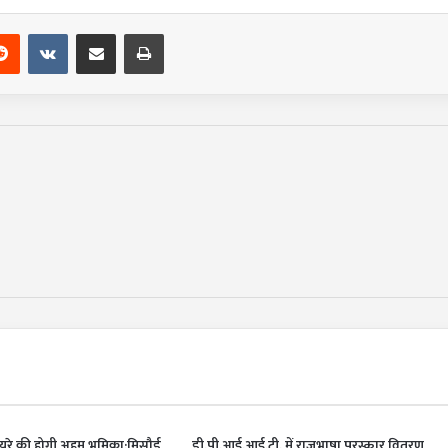
terest
Reddit
VKontakte
Share via Email
Print
्यूरे की होगी अहम भूमिका:मिसौर्ड
डी.पी.आई.आई.टी. में राजभाषा पुरस्कार वितरण