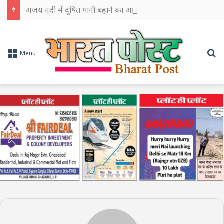
अजय नदी में दूषित पानी बहाने का आरोप, चुरूलिया में भाजपा का हल्लाबोल
Se
Menu