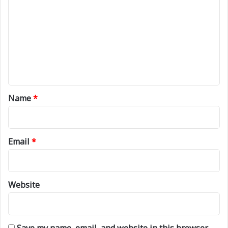
o
m
m
e
n
t
*
Name
*
Email
*
Website