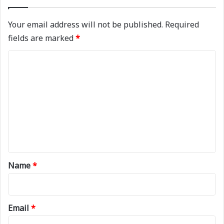
Your email address will not be published.
Required
fields are marked
*
C
o
m
m
e
n
t
*
Name
*
Email
*