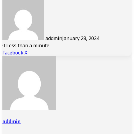
addmin
January 28, 2024
0
Less than a minute
LinkedIn
Tumblr
Pinterest
Reddit
VKontakte
Share
Print
Facebook
X
via
Email
addmin