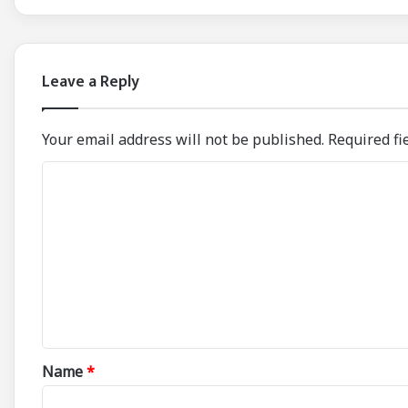
Leave a Reply
Your email address will not be published.
Required fi
C
o
m
m
e
n
t
*
Name
*