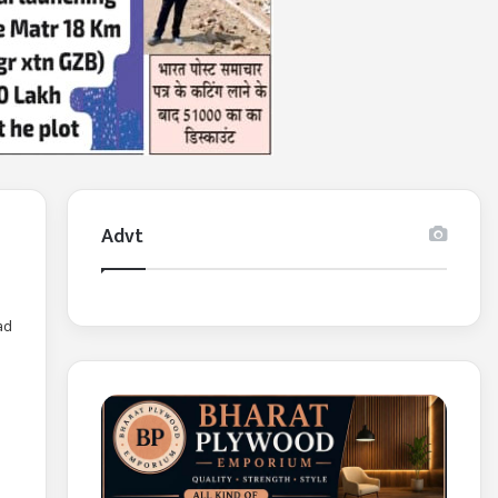
Advt
ad