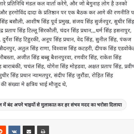
 प्रतिनिधि मंडल कल वार्ता करेगे, और जो बेगुनाह लोग है उनको
, और हरगोविंद दादा के प्रतिष्ठान पर एक बैठक कर आगे की रणनीति 
ण सिंह बसौली, आशीष सिंह पूर्व प्रमुख, संजय सिंह सुर्जनपुर, सुधीर सिं
ंद्र प्रताप सिंह टिल्लू सिरकौली, चंदन सिंह प्रधान,,,धर्म सिंह हसनापुर,
दुर्गेश सिंह टिहुरकी, अनूप सिंह प्रधान, वेद सिंह, सुनील सिंह, पंकज
िंह सैदनपुर, अतुल सिंह राणा, विश्वास सिंह कटहरी, दीपक सिंह एडवोके
नौबस्ता, अजीत सिंह बब्बू बैशनपुरवा, रणवीर सिंह, राकेश सिंह
ंह बाराबंकी, चचंल सिंह, योगेश सिंह मोहडवा, अक्षत प्रताप सिंह, प्रवी
र सिंह प्रधान न्यामतपुर, संदीप सिंह जुरौंडा, रोहित सिंह
ी संख्या मे क्षत्रिय भाई मौजूद थे,
र जेल में बंद अपने भाइयों से मुलाकात कर हर संभव मदद का भरोसा दिलाया
terest
Reddit
VKontakte
Share via Email
Print