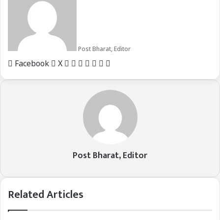
Post Bharat, Editor
LinkedIn
Tumblr
Pinterest
Reddit
VKontakte
Share
Print
Facebook
X
via
Email
Post Bharat, Editor
Related Articles