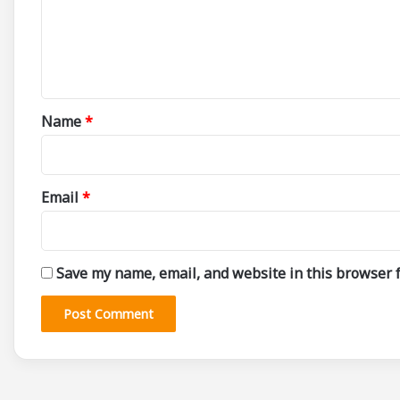
m
e
n
t
*
Name
*
Email
*
Save my name, email, and website in this browser f