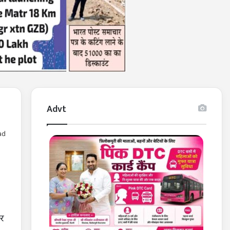
Advt
ad
ार