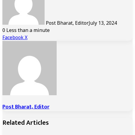
Post Bharat, Editor
July 13, 2024
0
Less than a minute
LinkedIn
Tumblr
Pinterest
Reddit
VKontakte
Share
Print
Facebook
X
via
Email
Post Bharat, Editor
Related Articles