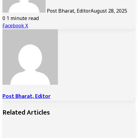
Post Bharat, Editor
August 28, 2025
0
1 minute read
LinkedIn
Tumblr
Pinterest
Reddit
VKontakte
Share
Print
Facebook
X
via
Email
Post Bharat, Editor
Related Articles