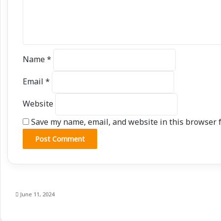
e
n
t
*
Name
*
Email
*
Website
Save my name, email, and website in this browser f
June 11, 2024