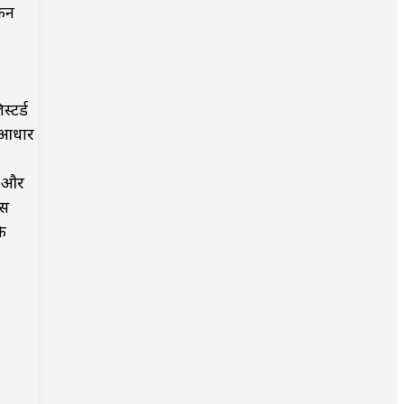
किन
्टर्ड
े आधार
े और
्स
ि