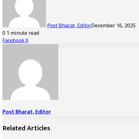
Post Bharat, Editor
December 16, 2025
0
1 minute read
LinkedIn
Tumblr
Pinterest
Reddit
VKontakte
Share
Print
Facebook
X
via
Email
Post Bharat, Editor
Related Articles