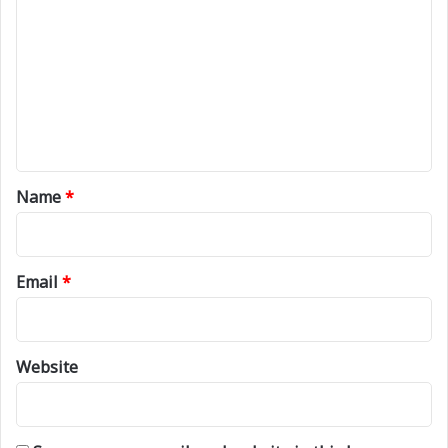
o
m
m
e
n
t
*
Name
*
Email
*
Website