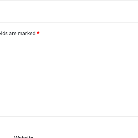
elds are marked
*
Website