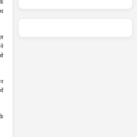
कि
ाथ
ीज़
ने
से
ान
ें
के