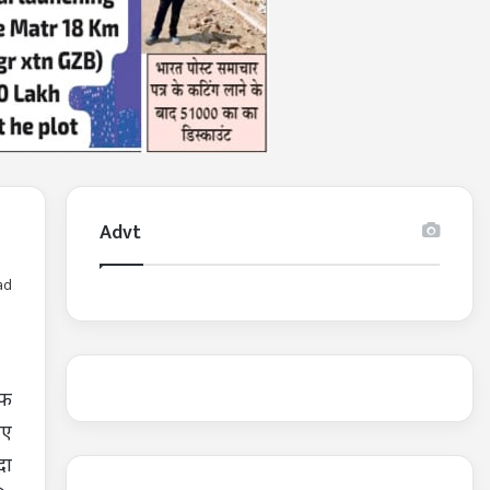
Advt
ad
एफ
िए
दा