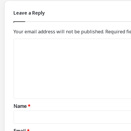
Leave a Reply
Your email address will not be published.
Required fi
C
o
m
m
e
n
t
*
Name
*
Email
*