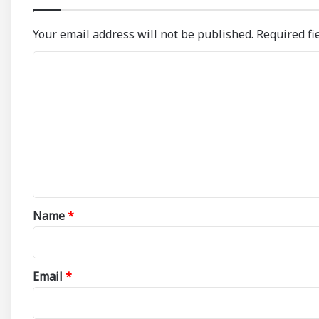
Your email address will not be published.
Required fi
C
o
m
m
e
n
t
*
Name
*
Email
*