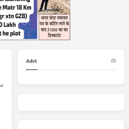
Advt
ad