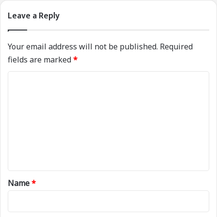
Leave a Reply
Your email address will not be published.
Required
fields are marked
*
C
o
m
m
e
n
t
*
Name
*