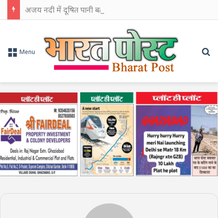
अजय नदी में दूषित पानी बहाने का आरोप, चुरूलिया में भाजपा का हल्लाबोल
Se
Menu