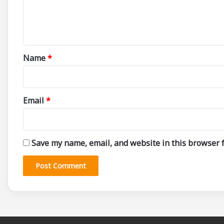
e
n
t
*
Name
*
Email
*
Save my name, email, and website in this browser f