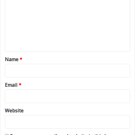
o
m
m
e
n
t
*
Name
*
Email
*
Website