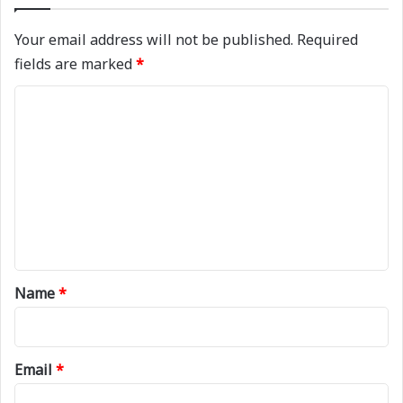
Your email address will not be published.
Required
fields are marked
*
C
o
m
m
e
n
t
*
Name
*
Email
*