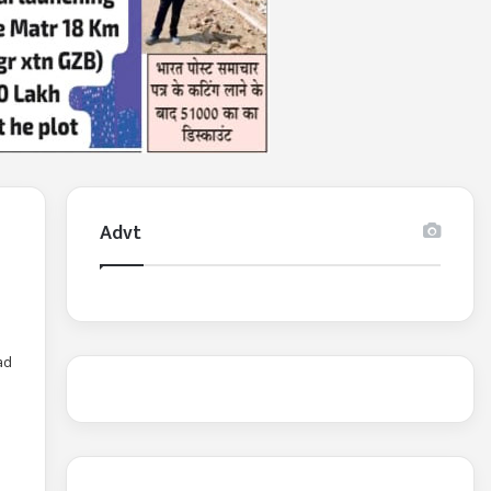
Advt
ad