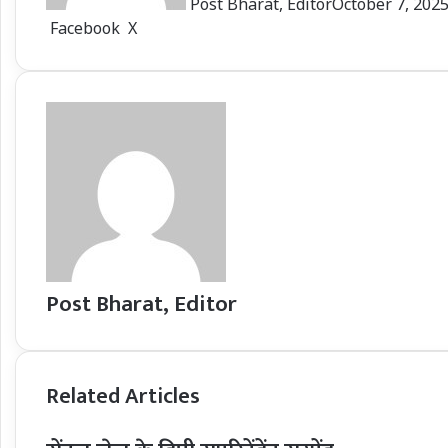
Post Bharat, Editor
October 7, 202
LinkedIn
Tumblr
Pinterest
Reddit
VKontakte
Share
Print
Facebook
X
via
Email
Post Bharat, Editor
Related Articles