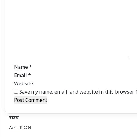
o
m
m
e
n
t
*
Name
*
Email
*
Website
Save my name, email, and website in this browser f
राज्य
April 15, 2026