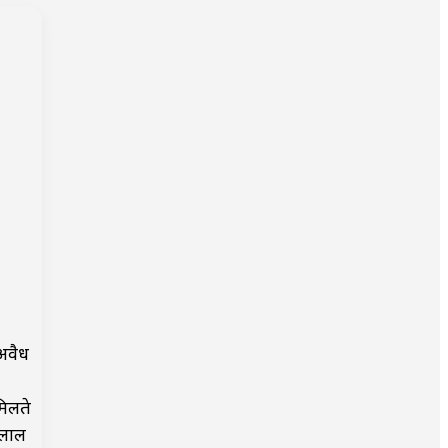
अवैध
मिलते
नलाल