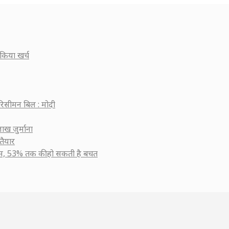
किया खर्च
रिसीमन बिल : मोदी
ाख जुर्माना
तैयार
सुस, 53% तक की हो सकती है बचत