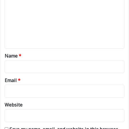
o
m
m
e
n
t
*
Name
*
Email
*
Website