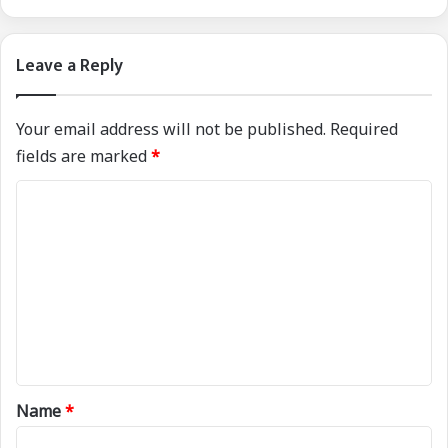
Leave a Reply
Your email address will not be published.
Required
fields are marked
*
C
o
m
m
e
n
t
*
Name
*