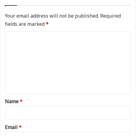
Your email address will not be published.
Required
fields are marked
*
C
o
m
m
e
n
t
*
Name
*
Email
*