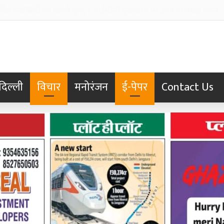
क्त प्रयासों से पश्चिम बंगाल के औद्योगिक विकास को मिलेगी नई गति: सीएम शुभें
दिल्ली
विचार
मनोरंजन
ई-पेपर
Contact Us