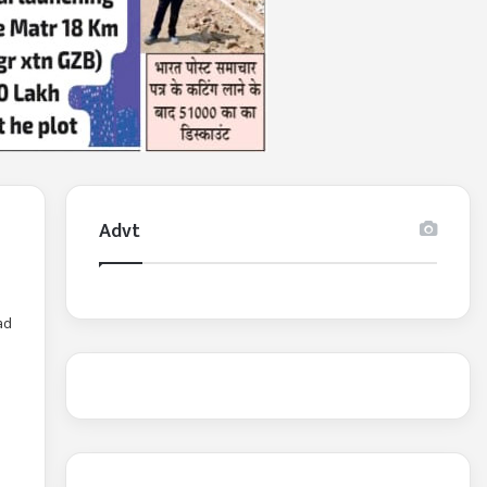
Advt
ad