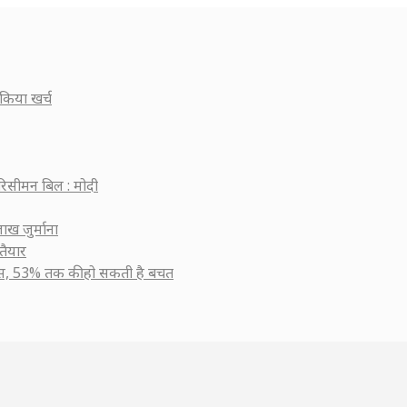
किया खर्च
रिसीमन बिल : मोदी
ाख जुर्माना
तैयार
सुस, 53% तक की हो सकती है बचत