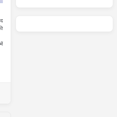
ंद
की
ें