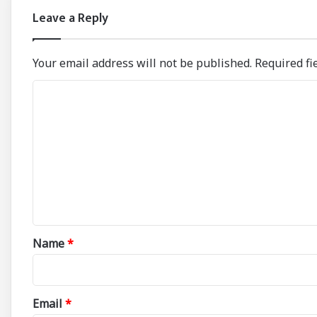
Leave a Reply
Your email address will not be published.
Required fi
C
o
m
m
e
n
t
*
Name
*
Email
*