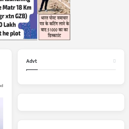
Advt
ad