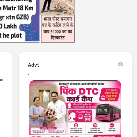
Advt
ad