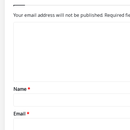
Your email address will not be published.
Required fi
C
o
m
m
e
n
t
*
Name
*
Email
*