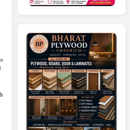
ान
ं
के