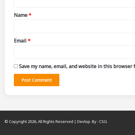
t
*
Name
*
Email
*
Save my name, email, and website in this browser f
© Copyright 2026, All Rights Reserved | Devlop. By :
CSG