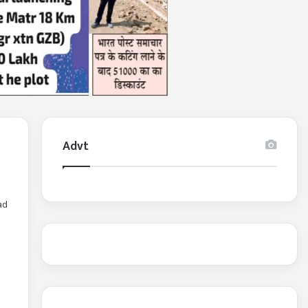
Advt
ad