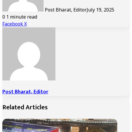
Post Bharat, Editor
July 19, 2025
0
1 minute read
LinkedIn
Tumblr
Pinterest
Reddit
VKontakte
Share
Print
Facebook
X
via
Email
Post Bharat, Editor
Related Articles