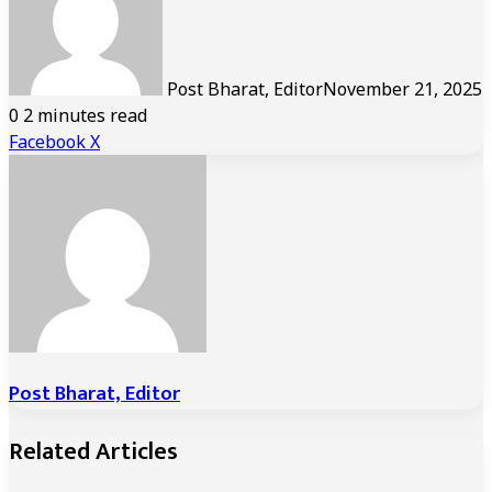
Post Bharat, Editor
November 21, 2025
0
2 minutes read
LinkedIn
Tumblr
Pinterest
Reddit
VKontakte
Share
Print
Facebook
X
via
Email
Post Bharat, Editor
Related Articles