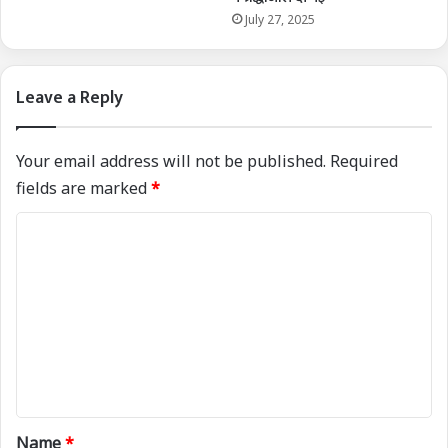
July 27, 2025
Leave a Reply
Your email address will not be published.
Required
fields are marked
*
C
o
m
m
e
n
t
*
Name
*