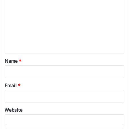
o
m
m
e
n
t
*
Name
*
Email
*
Website