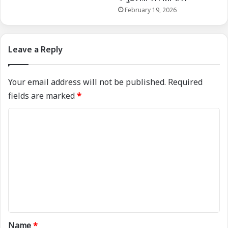
February 19, 2026
Leave a Reply
Your email address will not be published.
Required
fields are marked
*
C
o
m
m
e
n
t
*
Name
*