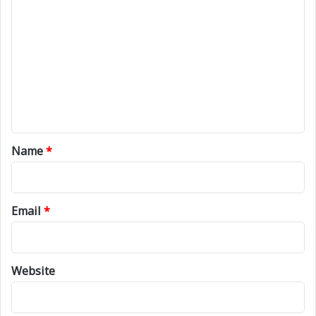
o
m
m
e
n
t
*
Name
*
Email
*
Website