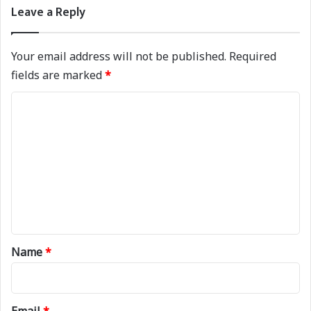
Leave a Reply
Your email address will not be published.
Required
fields are marked
*
C
o
m
m
e
n
t
*
Name
*
Email
*